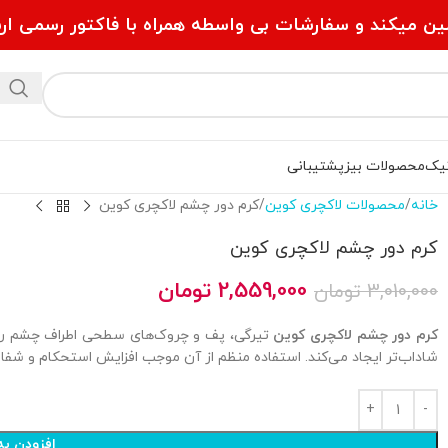
ین میکند و سفارشات بی واسطه همراه با فاکتور رسمی ارس
یک
محصولات بیز
پشتیبانی
خانه
محصولات لاکچری کوین
کرم دور چشم لاکچری کوین
کرم دور چشم لاکچری کوین
2,559,000
تومان
3,010,000
تومان
کرم دور چشم لاکچری کوین
تیرگی، پف و چروک‌های سطحی اطراف چشم را ک
شاداب‌تر ایجاد می‌کند. استفاده منظم از آن موجب افزایش استحکام و ش
افزودن به