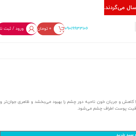
ال می‌گردند.
09019933106
0
تومان
ورود / ثبت نا
اهش و جریان خون ناحیه دور چشم را بهبود می‌بخشد و ظاهری جوان‌تر و
فافیت پوست اطراف چشم می‌شود.
 سبد خرید