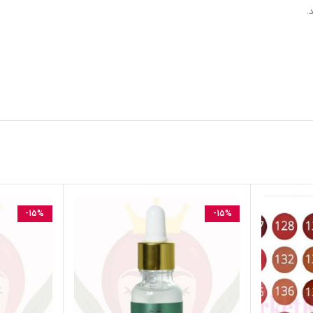
.
-15%
-15%