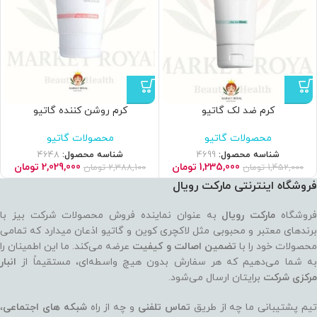
کرم ضد لک گاتیو
كرم روشن كننده گاتیو
محصولات گاتیو
محصولات گاتیو
شناسه محصول:
4699
شناسه محصول:
4648
1,235,000
تومان
2,029,000
تومان
1,452,000
تومان
2,388,100
تومان
فروشگاه اینترنتی مارکت رویال
روشگاه
مارکت رویال
به عنوان نماینده فروش محصولات شرکت بیز با
برندهای معتبر و محبوبی مثل لاکچری کوین و گاتیو اذعان میدارد که تمامی
حصولات خود را با
تضمین اصالت و کیفیت
عرضه می‌کند. ما این اطمینان را
به شما می‌دهیم که هر سفارش بدون هیچ واسطه‌ای، مستقیماً از
انبار
مرکزی شرکت
برایتان ارسال می‌شود.
یم پشتیبانی ما چه از طریق
تماس تلفنی
و چه از راه
شبکه های اجتماعی
،